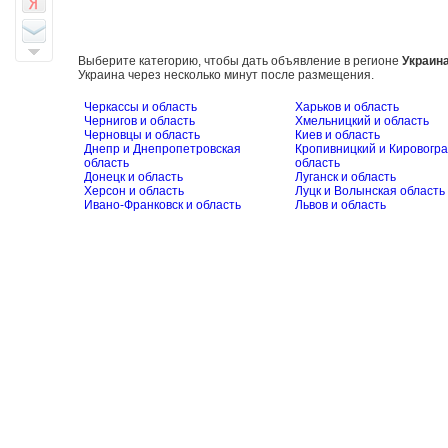
Выберите категорию, чтобы дать объявление в регионе
Украин
Украина через несколько минут после размещения.
Черкассы и область
Харьков и область
Чернигов и область
Хмельницкий и область
Черновцы и область
Киев и область
Днепр и Днепропетровская
Кропивницкий и Кировогра
область
область
Донецк и область
Луганск и область
Херсон и область
Луцк и Волынская область
Ивано-Франковск и область
Львов и область