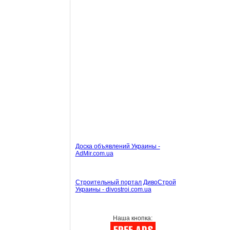
Доска объявлений Украины -
AdMir.com.ua
Строительный портал ДивоСтрой
Украины - divostroi.com.ua
Наша кнопка: