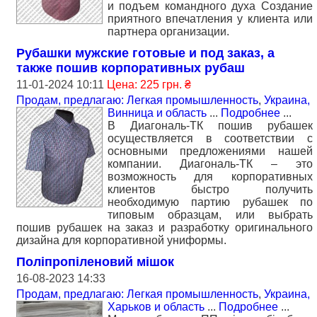
и подъем командного духа Создание
приятного впечатления у клиента или
партнера организации.
Рубашки мужские готовые и под заказ, а
также пошив корпоративных рубаш
11-01-2024 10:11
Цена: 225 грн. ₴
Продам, предлагаю: Легкая промышленность
,
Украина,
Винница и область
...
Подробнее
...
В Диагональ-ТК пошив рубашек
осуществляется в соответствии с
основными предложениями нашей
компании. Диагональ-ТК – это
возможность для корпоративных
клиентов быстро получить
необходимую партию рубашек по
типовым образцам, или выбрать
пошив рубашек на заказ и разработку оригинального
дизайна для корпоративной униформы.
Поліпропіленовий мішок
16-08-2023 14:33
Продам, предлагаю: Легкая промышленность
,
Украина,
Харьков и область
...
Подробнее
...