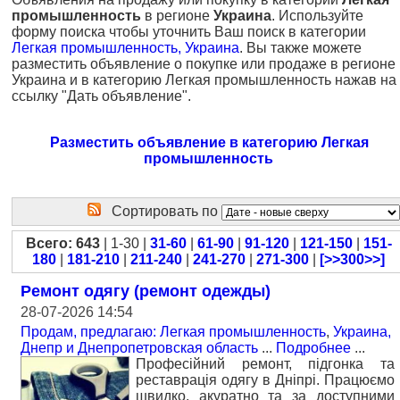
промышленность
в регионе
Украина
. Используйте
форму поиска чтобы уточнить Ваш поиск в категории
Легкая промышленность, Украина
. Вы также можете
разместить объявление о покупке или продаже в регионе
Украина и в категорию Легкая промышленность нажав на
ссылку "Дать объявление".
Разместить объявление в категорию Легкая
промышленность
Сортировать по
Всего: 643
| 1-30 |
31-60
|
61-90
|
91-120
|
121-150
|
151-
180
|
181-210
|
211-240
|
241-270
|
271-300
|
[>>300>>]
Ремонт одягу (ремонт одежды)
28-07-2026 14:54
Продам, предлагаю: Легкая промышленность
,
Украина,
Днепр и Днепропетровская область
...
Подробнее
...
Професійний ремонт, підгонка та
реставрація одягу в Дніпрі. Працюємо
швидко, акуратно та за доступними