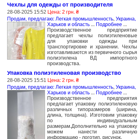
Чехлы для одежды от производителя
28-08-2025 15:52
Цена: 2 грн. ₴
Продам, предлагаю: Легкая промышленность
,
Украина,
Харьков и область
...
Подробнее
...
Производственное предприятие
предлагает чехлы полиэтиленовые
для упаковки одежды при
транспортировке и хранении. Чехлы
изготавливаются из первичного сырья
полиэтилена ВД импортного
производства.
Упаковка полиэтиленовая производство
28-08-2025 15:51
Цена: 2 грн. ₴
Продам, предлагаю: Легкая промышленность
,
Украина,
Харьков и область
...
Подробнее
...
Производственное предприятия
предлагает упаковку полиэтиленовую
различных типоразмеров (ширина,
длина, толщина). Изготовим упаковку
по индивидуальным
размерам.Дополнительно на упаковку
можем нанести различную
информацию - логотип, рисунок.