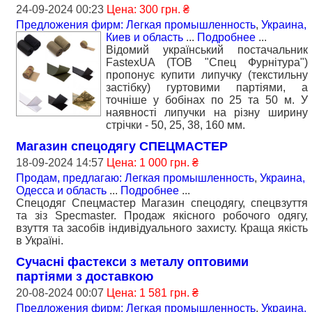
24-09-2024 00:23
Цена: 300 грн. ₴
Предложения фирм: Легкая промышленность
,
Украина,
Киев и область
...
Подробнее
...
Відомий український постачальник
FastexUA (ТОВ "Спец Фурнітура")
пропонує купити липучку (текстильну
застібку) гуртовими партіями, а
точніше у бобінах по 25 та 50 м. У
наявності липучки на різну ширину
стрічки - 50, 25, 38, 160 мм.
Магазин спецодягу СПЕЦМАСТЕР
18-09-2024 14:57
Цена: 1 000 грн. ₴
Продам, предлагаю: Легкая промышленность
,
Украина,
Одесса и область
...
Подробнее
...
Спецодяг Спецмастер Магазин спецодягу, спецвзуття
та зіз Specmaster. Продаж якісного робочого одягу,
взуття та засобів індивідуального захисту. Краща якість
в Україні.
Сучасні фастекси з металу оптовими
партіями з доставкою
20-08-2024 00:07
Цена: 1 581 грн. ₴
Предложения фирм: Легкая промышленность
,
Украина,