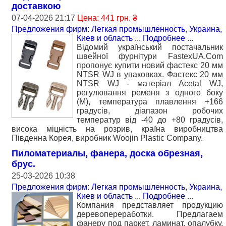
доставкою
07-04-2026 21:17
Цена: 441 грн. ₴
Предложения фирм: Легкая промышленность
,
Украина,
Киев и область
...
Подробнее
...
Відомий український постачальник
швейної фурнітури FastexUA.Com
пропонує купити новий фастекс 20 мм
NTSR WJ в упаковках. Фастекс 20 мм
NTSR WJ - матеріал Acetal WJ,
регулювання ременя з одного боку
(М), температура плавлення +166
градусів, діапазон робочих
температур від -40 до +80 градусів,
висока міцність на розрив, країна виробництва
Південна Корея, виробник Woojin Plastic Company.
Пиломатериалы, фанера, доска обрезная,
брус.
25-03-2026 10:38
Предложения фирм: Легкая промышленность
,
Украина,
Киев и область
...
Подробнее
...
Компания представляет продукцию
деревопереработки. Предлагаем
фанеру под паркет, ламинат, опалубку,