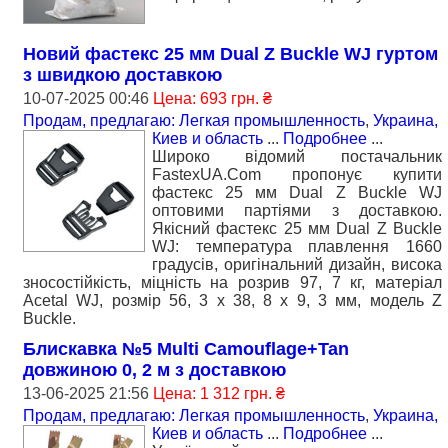
Новий фастекс 25 мм Dual Z Buckle WJ гуртом
з швидкою доставкою
10-07-2025 00:46
Цена: 693 грн. ₴
Продам, предлагаю: Легкая промышленность
,
Украина,
Киев и область
...
Подробнее
...
Широко відомий постачальник
FastexUA.Com пропонує купити
фастекс 25 мм Dual Z Buckle WJ
оптовими партіями з доставкою.
Якісний фастекс 25 мм Dual Z Buckle
WJ: температура плавлення 1660
градусів, оригінальний дизайн, висока
зносостійкість, міцність на розрив 97, 7 кг, матеріал
Acetal WJ, розмір 56, 3 x 38, 8 x 9, 3 мм, модель Z
Buckle.
Блискавка №5 Multi Camouflage+Tan
довжиною 0, 2 м з доставкою
13-06-2025 21:56
Цена: 1 312 грн. ₴
Продам, предлагаю: Легкая промышленность
,
Украина,
Киев и область
...
Подробнее
...