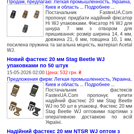
Продам, предлагаю: Легкая промышленность
,
Украина,
Киев и область
...
Подробнее
...
Постачальник FastexUA.Com
пропонує придбати надійний фіксатор
Hi WJ упаковками. Фіксатор Hi WJ для
шнура 7 мм з отвором для
пришивання: розмір ширина 14, 4 мм,
довжина 21, 6 мм, товщина 10, 1 мм,
посилена пружина та загальна міцність, матеріал Acetal
WJ.
Новий фастекс 20 мм Stag Beetle WJ
упаковками по 50 штук
15-05-2026 02:00
Цена: 532 грн. ₴
Предложения фирм: Легкая промышленность
,
Украина,
Киев и область
...
Подробнее
...
Постачальник фастексів
FastexUA.Com пропонує купити
надійний фастекс 20 мм Stag Beetle
WJ по 50 шт в упаковці. Фастекс 20 мм
Stag Beetle WJ оптовими партіями з
оперативною доставкою по всій
Україні.
Надійний фастекс 20 мм NTSR WJ оптом з