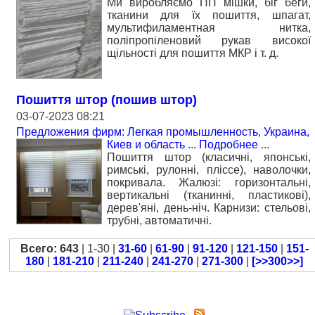
Ми виробляємо ПП мішки, біг беги,
тканини для їх пошиття, шпагат,
мультифиламентная нитка,
поліпропіленовий рукав високої
щільності для пошиття МКР і т. д.
Пошиття штор (пошив штор)
03-07-2023 08:21
Предложения фирм: Легкая промышленность
,
Украина,
Киев и область
...
Подробнее
...
Пошиття штор (класичні, японські,
римські, рулонні, пліссе), наволочки,
покривала. Жалюзі: горизонтальні,
вертикальні (тканинні, пластикові),
дерев'яні, день-ніч. Карнизи: стельові,
трубні, автоматичні.
Всего: 643
| 1-30 |
31-60
|
61-90
|
91-120
|
121-150
|
151-
180
|
181-210
|
211-240
|
241-270
|
271-300
|
[>>300>>]