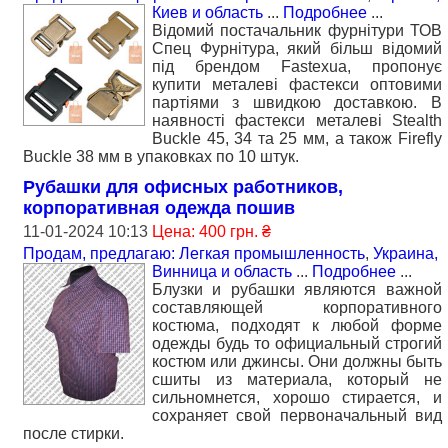
Киев и область
...
Подробнее
...
Відомий постачальник фурнітури ТОВ
Спец Фурнітура, який більш відомий
під брендом Fastexua, пропонує
купити металеві фастекси оптовими
партіями з швидкою доставкою. В
наявності фастекси металеві Stealth
Buckle 45, 34 та 25 мм, а також Firefly
Buckle 38 мм в упаковках по 10 штук.
Рубашки для офисных работников,
корпоративная одежда пошив
11-01-2024 10:13
Цена: 400 грн. ₴
Продам, предлагаю: Легкая промышленность
,
Украина,
Винница и область
...
Подробнее
...
Блузки и рубашки являются важной
составляющей корпоративного
костюма, подходят к любой форме
одежды будь то официальный строгий
костюм или джинсы. Они должны быть
сшиты из материала, который не
сильномнется, хорошо стирается, и
сохраняет свой первоначальный вид
после стирки.