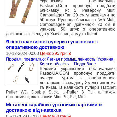
Український постачальник
Fastexua.Com пропонує придбати
блискавку №5 Реверсну Multi
Camouflage+Tan 20 см упаковками по
50 штук. Рулонна блискавка №5 Multi
Camouflage+Tan довжиною 20 см в
упаковці 50 штук з оперативною
доставкою зі складів у Хмельницькому та Києві.
Якісні пластикові пулери в упаковках з
оперативною доставкою
10-12-2024 00:08
Цена: 295 грн. ₴
Продам, предлагаю: Легкая промышленность
,
Украина,
Киев и область
...
Подробнее
...
Відомий український постачальник
FastexUA.COM пропонує придбати
пулери гуртом з оперативною
доставкою зі складів у Хмельницькому
та Києві. В наявності пулери Hatchet
Puller WJ, Double Stick, U-Puller 3 PU, а також
ергономічні, включаючи Mini Pu, PU, Mini.
Металеві карабіни гуртовими партіями із
доставкою від Fastexua
05-11-2024 01:00
Цена: 960 грн. ₴