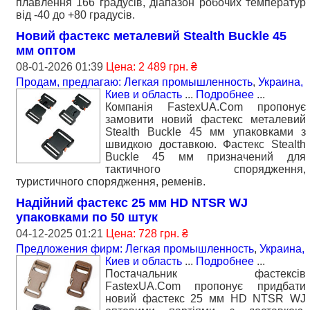
плавлення 166 градусів, діапазон робочих температур
від -40 до +80 градусів.
Новий фастекс металевий Stealth Buckle 45
мм оптом
08-01-2026 01:39
Цена: 2 489 грн. ₴
Продам, предлагаю: Легкая промышленность
,
Украина,
Киев и область
...
Подробнее
...
Компанія FastexUA.Com пропонує
замовити новий фастекс металевий
Stealth Buckle 45 мм упаковками з
швидкою доставкою. Фастекс Stealth
Buckle 45 мм призначений для
тактичного спорядження,
туристичного спорядження, ременів.
Надійний фастекс 25 мм HD NTSR WJ
упаковками по 50 штук
04-12-2025 01:21
Цена: 728 грн. ₴
Предложения фирм: Легкая промышленность
,
Украина,
Киев и область
...
Подробнее
...
Постачальник фастексів
FastexUA.Com пропонує придбати
новий фастекс 25 мм HD NTSR WJ