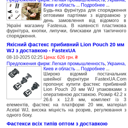
Киев и область
...
Подробнее
...
Будь-яка фурнітура для спорядження
оптовими партіями з відправкою у
день замовлення від відомого в
Україні магазину Fastexua. В наявності пластикова
фурнітура, кнопки, липучки, блискавки для тактичного
спорядження.
Якісний фастекс прибивний Lion Pouch 20 мм
WJ з доставкою - FastexUA
08-10-2025 02:25
Цена: 626 грн. ₴
Предложения фирм: Легкая промышленность
,
Украина,
Киев и область
...
Подробнее
...
Широко відомий постачальник
швейної фурнітури FastexUA.Com
пропонує купити фастекс прибивний
Lion Pouch 20 мм WJ упаковками з
оперативною доставкою. Розмір 42.2 x
26.6 x 12.8 мм, комплект із 3
елементів, фастекс на платформі 20 мм, матеріал
Acetal WJ, висока міцність на розрив, регулювання з
одного боку.
Фастекси всіх типів оптом з доставкою