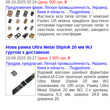
08-10-2025 02:24
Цена: 500 грн. ₴
Предложения фирм: Легкая промышленность
,
Украина,
Киев и область
...
Подробнее
...
Фастекси всіх типів оптом. У компанії
Fastex UA можна придбати фастекси
оптовими партіями наступних типів: зі
свистком, класичні, рухливі, швидкого
скидання, на платформі.
Нова рамка Ultra Metal Sliplok 20 мм WJ
гуртом з доставкою
10-09-2025 20:27
Цена: 2 905 грн. ₴
Продам, предлагаю: Легкая промышленность
,
Украина,
Киев и область
...
Подробнее
...
Відомий магазин швейної фурнітури
FastexUA.Com пропонує купити рамки
Ultra Metal Sliplok 20 мм WJ
упаковками по 100 штук. Рамка Ultra
Metal Sliplok 20 мм WJ, 2-х щилівка:
товщина 6.3 мм, ширина 29.8 мм,
довжина 26.