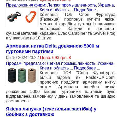
Предложения фирм: Легкая промышленность
,
Украина,
Киев и область
...
Подробнее
...
Компанія ТОВ Спец Фурнітура
(Fastexua) пропонує купити якісні
металеві карабіни гуртом із швидкою
доставкою. Завжди в наявності
сучасні металеві карабіни Evac Carabiner та Swivel Frog
в упаковках по 10 штук.
Армована нитка Delta довжиною 5000 м
гуртовими партіями
05-10-2024 23:22
Цена: 693 грн. ₴
Продам, предлагаю: Легкая промышленность
,
Украина,
Киев и область
...
Подробнее
...
Компанія ТОВ "Спец Фурнітура",
більш відома як FastexUA.Com,
пропонує придбати армовану нитку
оптом. Армована швейна нитка
довжиною 5000 метрів гуртовими партіями буде
відправлена замовнику у день замовлення та швидко
доставлена.
Якісна липучка (текстильна застібка) у
бобінах з доставкою