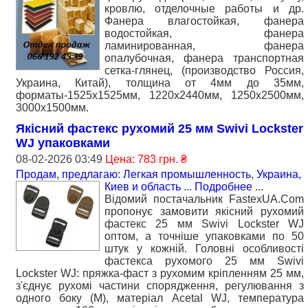
кровлю, отделочные работы и др.
Фанера влагостойкая, фанера
водостойкая, фанера
ламинированная, фанера
опалубочная, фанера транспортная
сетка-глянец, (производство Россия,
Украина, Китай), толщина от 4мм до 35мм,
форматы-1525х1525мм, 1220х2440мм, 1250х2500мм,
3000х1500мм.
Якісний фастекс рухомий 25 мм Swivi Lockster
WJ упаковками
08-02-2026 03:49
Цена: 783 грн. ₴
Продам, предлагаю: Легкая промышленность
,
Украина,
Киев и область
...
Подробнее
...
Відомий постачальник FastexUA.Com
пропонує замовити якісний рухомий
фастекс 25 мм Swivi Lockster WJ
оптом, а точніше упаковками по 50
штук у кожній. Головні особливості
фастекса рухомого 25 мм Swivi
Lockster WJ: пряжка-фаст з рухомим кріпленням 25 мм,
з'єднує рухомі частини спорядження, регулювання з
одного боку (М), матеріал Acetal WJ, температура