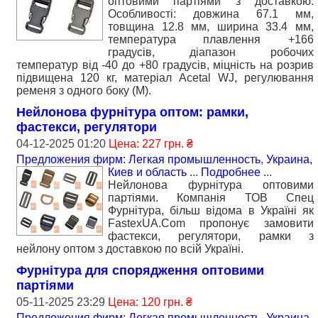
оптовими партіями з доставкою.
Особливості: довжина 67.1 мм,
товщина 12.8 мм, ширина 33.4 мм,
температура плавлення +166
градусів, діапазон робочих
температур від -40 до +80 градусів, міцність на розрив
підвищена 120 кг, матеріал Acetal WJ, регулювання
ременя з одного боку (М).
Нейлонова фурнітура оптом: рамки,
фастекси, регулятори
04-12-2025 01:20
Цена: 227 грн. ₴
Предложения фирм: Легкая промышленность
,
Украина,
Киев и область
...
Подробнее
...
Нейлонова фурнітура оптовими
партіями. Компанія ТОВ Спец
Фурнітура, більш відома в Україні як
FastexUA.Com пропонує замовити
фастекси, регулятори, рамки з
нейлону оптом з доставкою по всій Україні.
Фурнітура для спорядження оптовими
партіями
05-11-2025 23:29
Цена: 120 грн. ₴
Предложения фирм: Легкая промышленность
,
Украина,