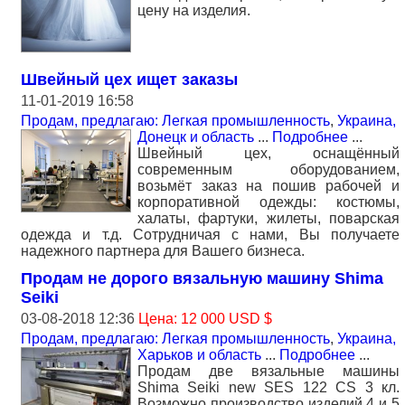
цену на изделия.
Швейный цех ищет заказы
11-01-2019 16:58
Продам, предлагаю: Легкая промышленность
,
Украина,
Донецк и область
...
Подробнее
...
Швейный цех, оснащённый
современным оборудованием,
возьмёт заказ на пошив рабочей и
корпоративной одежды: костюмы,
халаты, фартуки, жилеты, поварская
одежда и т.д. Сотрудничая с нами, Вы получаете
надежного партнера для Вашего бизнеса.
Продам не дорого вязальную машину Shima
Seiki
03-08-2018 12:36
Цена: 12 000 USD $
Продам, предлагаю: Легкая промышленность
,
Украина,
Харьков и область
...
Подробнее
...
Продам две вязальные машины
Shima Seiki new SES 122 CS 3 кл.
Возможно производство изделий 4 и 5