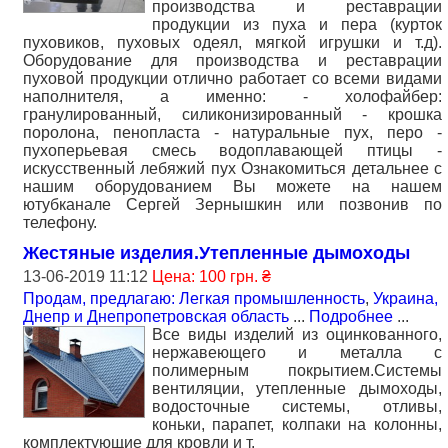
производства и реставрации
продукции из пуха и пера (курток
пуховиков, пуховых одеял, мягкой игрушки и т.д).
Оборудование для производства и реставрации
пуховой продукции отлично работает со всеми видами
наполнителя, а именно: - холофайбер:
гранулированный, силиконизированный - крошка
поролона, пенопласта - натуральные пух, перо -
пухоперьевая смесь водоплавающей птицы -
искусственный лебяжий пух Ознакомиться детальнее с
нашим оборудованием Вы можете на нашем
ютубканале Сергей Зернышкин или позвонив по
телефону.
Жестяные изделия.Утепленные дымоходы
13-06-2019 11:12
Цена: 100 грн. ₴
Продам, предлагаю: Легкая промышленность
,
Украина,
Днепр и Днепропетровская область
...
Подробнее
...
Все виды изделий из оцинкованного,
нержавеющего и металла с
полимерным покрытием.Системы
вентиляции, утепленные дымоходы,
водосточные системы, отливы,
коньки, парапет, колпаки на колонны,
комплектующие для кровли и т.