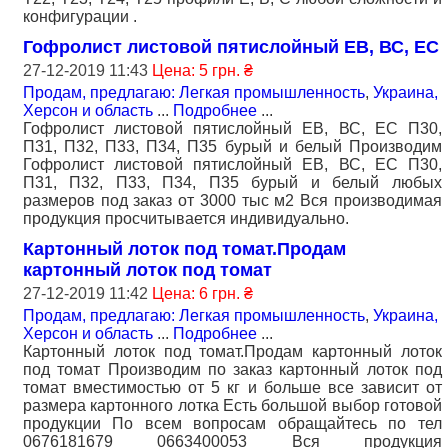
конфигурации .
Гофролист листовой пятислойный ЕВ, ВС, ЕС
27-12-2019 11:43
Цена: 5 грн. ₴
Продам, предлагаю: Легкая промышленность
,
Украина,
Херсон и область
...
Подробнее
...
Гофролист листовой пятислойный ЕВ, ВС, ЕС П30,
П31, П32, П33, П34, П35 бурый и белый Производим
Гофролист листовой пятислойный ЕВ, ВС, ЕС П30,
П31, П32, П33, П34, П35 бурый и белый любых
размеров под заказ от 3000 тыс м2 Вся производимая
продукция просчитывается индивидуально.
Картонный лоток под томат.Продам
картонный лоток под томат
27-12-2019 11:42
Цена: 6 грн. ₴
Продам, предлагаю: Легкая промышленность
,
Украина,
Херсон и область
...
Подробнее
...
Картонный лоток под томат.Продам картонный лоток
под томат Производим по заказ картонный лоток под
томат вместимостью от 5 кг и больше все зависит от
размера картонного лотка Есть большой выбор готовой
продукции По всем вопросам обращайтесь по тел
0676181679 0663400053 Вся продукция