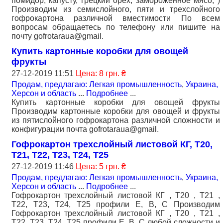
помидор, капусту, грецкий орех, замороженное мясо, )
Производим из семислойного, пяти и трехслойного
гофрокартона различной вместимости По всем
вопросам обращаетесь по телефону или пишите на
почту gofrotaraua@gmail.
Купить картонные коробки для овощей
фрукты
27-12-2019 11:51
Цена: 8 грн. ₴
Продам, предлагаю: Легкая промышленность
,
Украина,
Херсон и область
...
Подробнее
...
Купить картонные коробки для овощей фрукты
Производим картонные коробки для овощей и фрукты
из пятислойного гофрокартона различной сложности и
конфигурации почта gofrotaraua@gmail.
Гофрокартон трехслойный листовой КГ, Т20,
Т21, Т22, Т23, Т24, Т25
27-12-2019 11:46
Цена: 5 грн. ₴
Продам, предлагаю: Легкая промышленность
,
Украина,
Херсон и область
...
Подробнее
...
Гофрокартон трехслойный листовой КГ , Т20 , Т21 ,
Т22, Т23, Т24, Т25 профили Е, В, С Производим
Гофрокартон трехслойный листовой КГ , Т20 , Т21 ,
Т22, Т23, Т24, Т25 профили Е, В, С любой сложности и